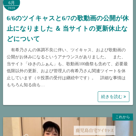
6月
2020
6/6のツイキャスと6/7の歌動画の公開が休
止になりました ＆ 当サイトの更新休止な
どについて
有希乃さんの体調不良に伴い、ツイキャス、および歌動画の
公開がお休みになるというアナウンスがありました。 また、
当サイト「ゆきのふぁん」も、歌動画100曲祭も含めて、必要最
低限以外の更新、および管理人の有希乃さん関連ツイートを休
止しています（※投票の受付は継続中です）。 詳細な事情は
もちろん知る由も…
続きを読む
これから