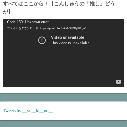
すべてはここから！【こんしゅうの「推し」どう
が】
動
Code 150: Unknown error.
ファイルをダウンロード: https://youtu.be/wPMY7lVRylU?_=1
画
プ
レ
ー
ヤ
ー
Tweets by __yu__ki__no__