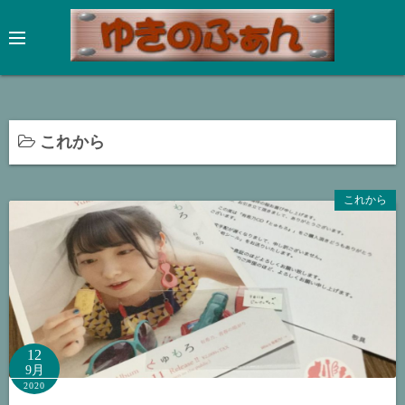
コ
ン
テ
ン
ツ
へ
これから
ス
キ
ッ
これから
プ
12
9月
2020