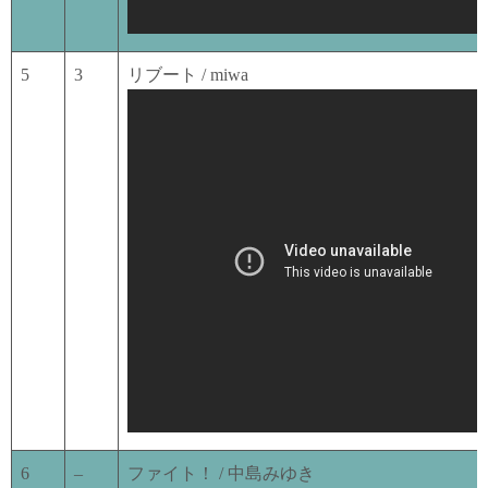
5
3
リブート / miwa
6
–
ファイト！ / 中島みゆき