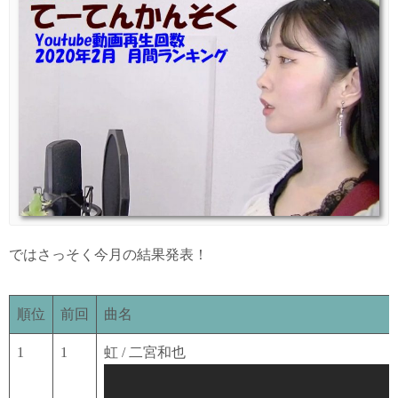
ではさっそく今月の結果発表！
順位
前回
曲名
1
1
虹 / 二宮和也