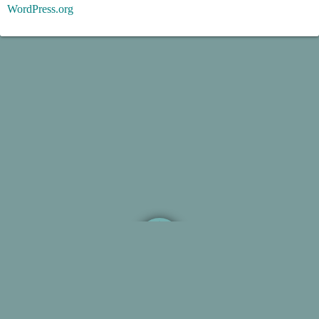
WordPress.org
Powered by
WordPress
Theme by
Simple Days
シンガーソングライター有希乃さんの非公認ファンサイト
です