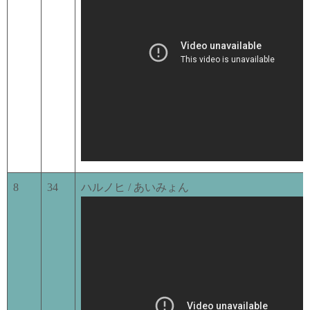
8
34
ハルノヒ / あいみょん