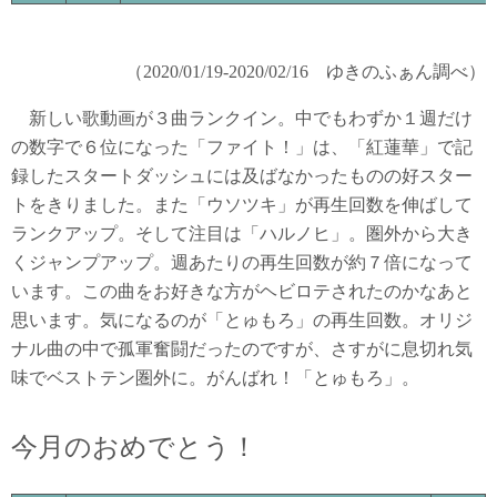
（2020/01/19-2020/02/16 ゆきのふぁん調べ）
新しい歌動画が３曲ランクイン。中でもわずか１週だけ
の数字で６位になった「ファイト！」は、「紅蓮華」で記
録したスタートダッシュには及ばなかったものの好スター
トをきりました。また「ウソツキ」が再生回数を伸ばして
ランクアップ。そして注目は「ハルノヒ」。圏外から大き
くジャンプアップ。週あたりの再生回数が約７倍になって
います。この曲をお好きな方がヘビロテされたのかなあと
思います。気になるのが「とゅもろ」の再生回数。オリジ
ナル曲の中で孤軍奮闘だったのですが、さすがに息切れ気
味でベストテン圏外に。がんばれ！「とゅもろ」。
今月のおめでとう！