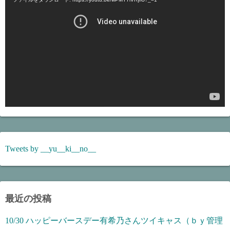
画
プ
レ
ー
ヤ
ー
Tweets by __yu__ki__no__
最近の投稿
10/30 ハッピーバースデー有希乃さんツイキャス（ｂｙ管理