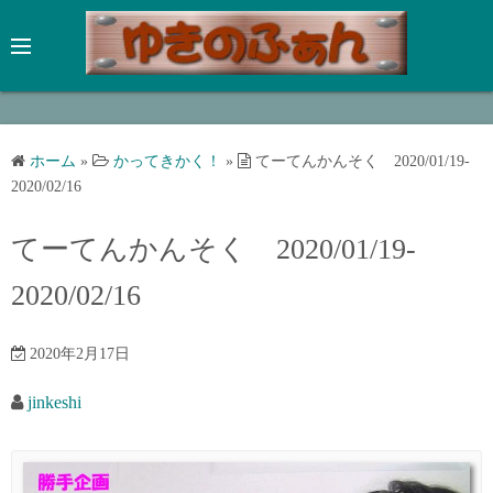
コ
ン
テ
ン
ツ
へ
ホーム
»
かってきかく！
»
てーてんかんそく 2020/01/19-
ス
2020/02/16
キ
ッ
てーてんかんそく 2020/01/19-
プ
2020/02/16
2020年2月17日
jinkeshi