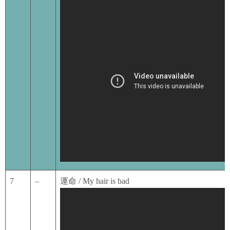
7
–
運命 / My hair is bad