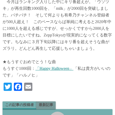
今月はランキング入りした中にキリ番超えが。「ウソツ
キ」が再生回数1000回を、「milk」が2000回を突破しまし
た。パチパチ！ そして何よりも有希乃チャンネル登録者
が500人超え！ このペースならば単純に考えると2020年中
に1000人を超える感じですが、せっかくですから2000人を
目標にしたいですね。ZeppTokyoが現実的になってくる数字
です。ちなみに３月下旬以降にはキリ番を超えそうな曲が
ズラリ。どんどん再生して応援しちゃいましょう。
★もうすぐおめでとう！な曲
もうすぐ1000回：
「Happy Halloween」
「私は貴方がいいの
です」「ハルノヒ」
T
Fa
E
wi
ce
m
tte
bo
ail
この記事の投稿者
最新記事
r
ok