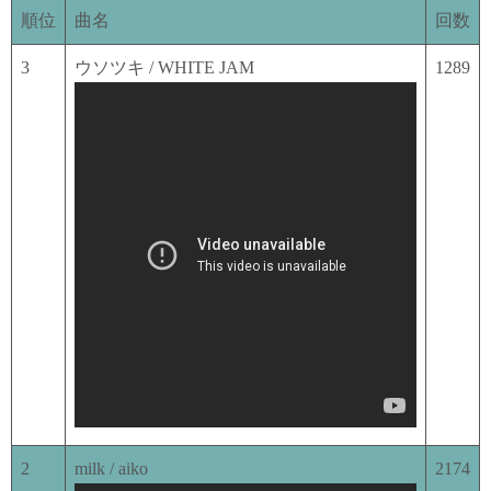
順位
曲名
回数
3
ウソツキ / WHITE JAM
1289
2
milk / aiko
2174